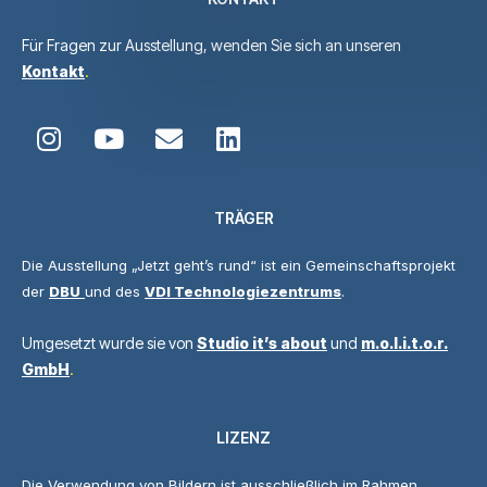
Für Fragen zur Ausstellung, wenden Sie sich an unseren
Kontakt
.
TRÄGER
Die Ausstellung „Jetzt geht’s rund“ ist ein Gemeinschaftsprojekt
der
DBU
und des
VDI Technologiezentrums
.
Umgesetzt wurde sie von
Studio it’s about
und
m.o.l.i.t.o.r.
GmbH
.
LIZENZ
Die Verwendung von Bildern ist ausschließlich im Rahmen