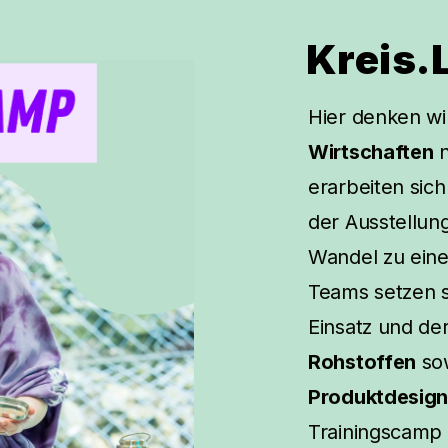
Kreis.
Hier denken wi
Wirtschaften
n
erarbeiten sic
der Ausstellun
Wandel zu eine
Teams setzen s
Einsatz und d
Rohstoffen
sow
Produktdesig
Trainingscamp 