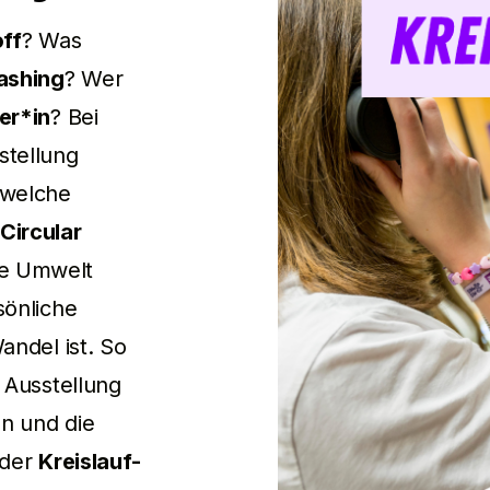
off
? Was
ashing
? Wer
er*in
? Bei
stellung
 welche
Circular
re Umwelt
sönliche
andel ist. So
e Ausstellung
n und die
 der
Kreislauf-