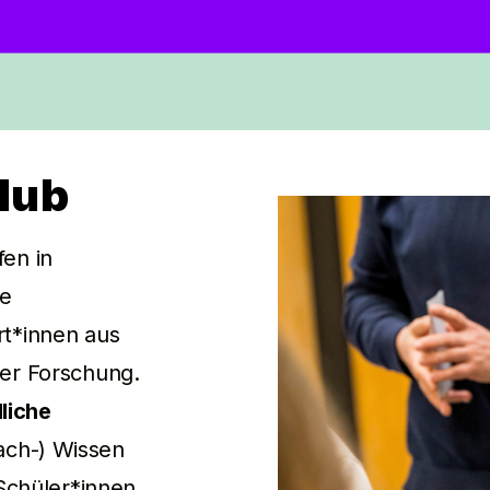
lub
en in
e
rt*innen aus
er Forschung.
liche
ach-) Wissen
 Schüler*innen